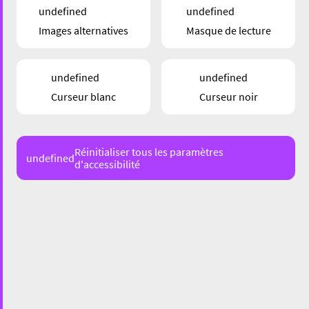
undefined
undefined
Images alternatives
Masque de lecture
ÉVÉNEMENTS
undefined
undefined
Eisen Tipp fir de Weekend: Den
Curseur blanc
Curseur noir
Déierepark um Gaalgebierg
19/08/22
Réinitialiser tous les paramètres
undefined
d'accessibilité
Certains cookies sont nécessaires au
fonctionnement de ce site. En outre, certains