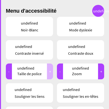
Menu d'accessibilité
undefine
undefined
undefined
RÉSULTATS
Noir-Blanc
Mode dyslexie
DE RECHERCHE
undefined
undefined
Contraste inversé
Contraste doux
Résultats de: "eschadventure"
undefined
undefined
-
+
-
+
Taille de police
Zoom
undefined
undefined
Souligner les liens
Souligner les en-têtes