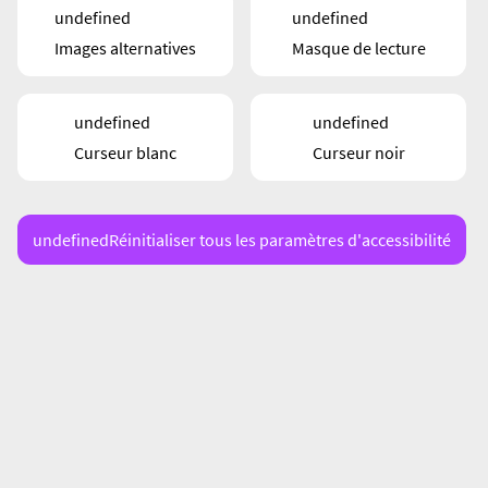
undefined
undefined
Images alternatives
Masque de lecture
undefined
undefined
Curseur blanc
Curseur noir
undefined
Réinitialiser tous les paramètres d'accessibilité
SHOPPING
Anna & Cinzia Derosa – Eng Escher
Famill
16/08/21