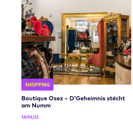
SHOPPING
Boutique Osez – D’Geheimnis stécht
am Numm
19/01/22