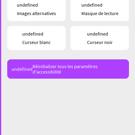
undefined
undefined
Images alternatives
Masque de lecture
undefined
undefined
Curseur blanc
Curseur noir
Réinitialiser tous les paramètres
undefined
d'accessibilité
71 Rue du Fossé, 4123 Esch-sur-Alzette
Säit méi wéi
25 Joer
ass den
Uelzechtkanal
e feste
Bestanddeel vun der Lëtzebuerger Medielandschaft.
Genau wéi deemools schaffen och haut nach
Schüler
vun
3e bis 1ère
aus dem
LGE
an engem ongewinnt