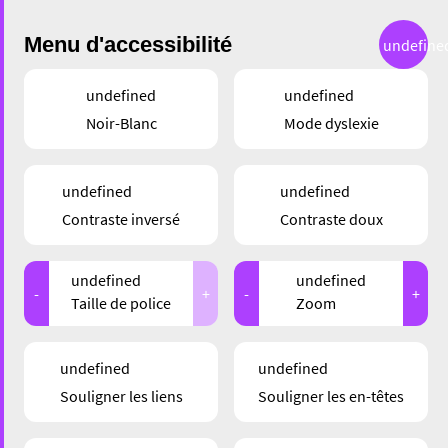
Menu d'accessibilité
undefine
undefined
undefined
Noir-Blanc
Mode dyslexie
DÉCOUVRIR
undefined
undefined
DEN UELZECHTKANAL
Contraste inversé
Contraste doux
– MAT DE SCHÜLER
undefined
undefined
HANNERT DE
-
+
-
+
Taille de police
Zoom
KULISSEN
undefined
undefined
Souligner les liens
Souligner les en-têtes