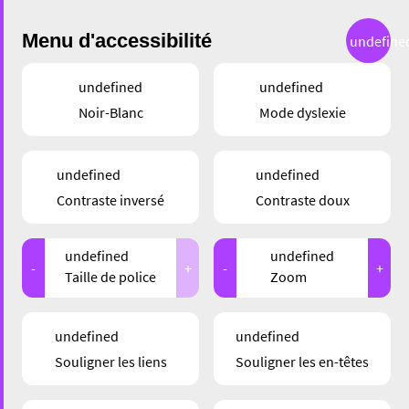
Menu d'accessibilité
undefine
undefined
undefined
Noir-Blanc
Mode dyslexie
undefined
undefined
Contraste inversé
Contraste doux
undefined
undefined
-
+
-
+
Taille de police
Zoom
SERVICE
NOUVEAUTÉS
undefined
undefined
Souligner les liens
Souligner les en-têtes
ETERNAL REJUVENESS –
LA BEAUTÉ PENSÉE