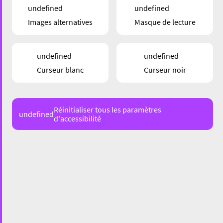
undefined
undefined
POUR DURER
Images alternatives
Masque de lecture
06/08/26
undefined
undefined
Curseur blanc
Curseur noir
GASTRONOMIE
Réinitialiser tous les paramètres
undefined
d'accessibilité
Moinho Velho – Entre continuité et
nouveautés