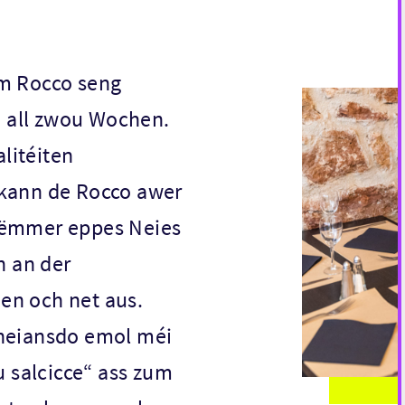
em Rocco seng
 all zwou Wochen.
litéiten
 kann de Rocco awer
h ëmmer eppes Neies
en an der
en och net aus.
 heiansdo emol méi
 salcicce“ ass zum