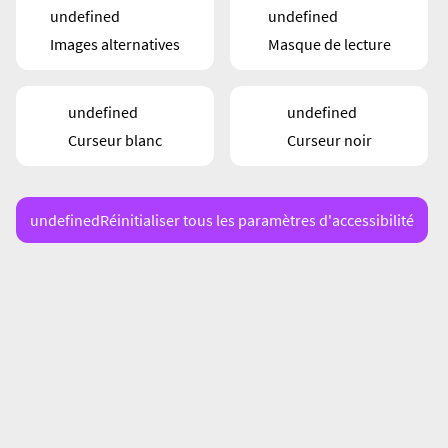
undefined
undefined
Images alternatives
Masque de lecture
undefined
undefined
Curseur blanc
Curseur noir
undefined
Réinitialiser tous les paramètres d'accessibilité