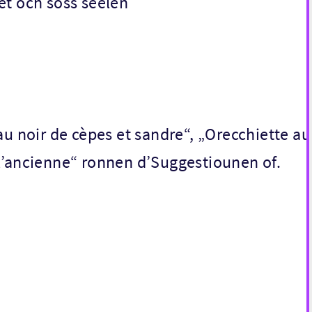
 et och soss seelen
au noir de cèpes et sandre“, „Orecchiette au
l’ancienne“ ronnen d’Suggestiounen of.