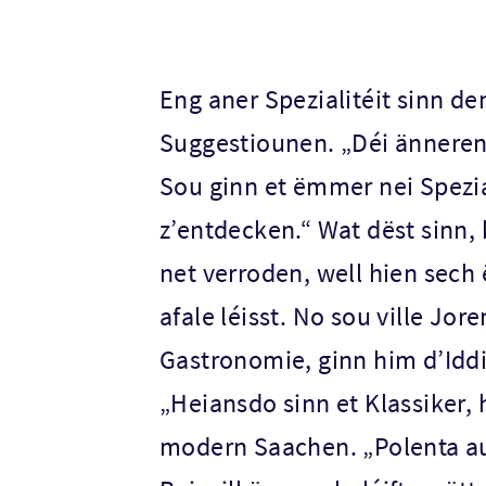
Eng aner Spezialitéit sinn d
Suggestiounen. „Déi änneren
Sou ginn et ëmmer nei Spezia
z’entdecken.“ Wat dëst sinn,
net verroden, well hien sec
afale léisst. No sou ville Jor
Gastronomie, ginn him d’Iddi
„Heiansdo sinn et Klassiker,
modern Saachen. „Polenta au