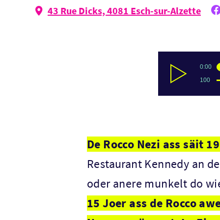
43 Rue Dicks, 4081 Esch-sur-Alzette
De Rocco Nezi ass säit 
Restaurant Kennedy an den
oder anere munkelt do wie
15 Joer ass de Rocco aw