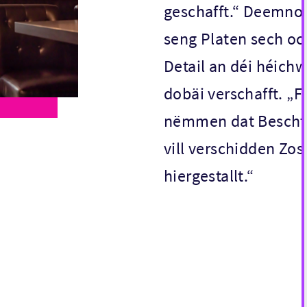
geschafft.“ Deemno 
seng Platen sech och
Detail an déi héichw
dobäi verschafft. „F
nëmmen dat Bescht. 
vill verschidden Zos
hiergestallt.“