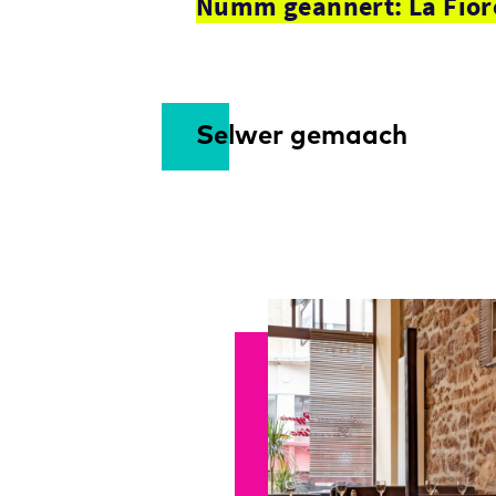
Numm geännert: La Fiore
Selwer gemaach