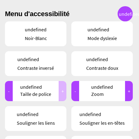
Menu d'accessibilité
undefine
CARTE
undefined
undefined
Noir-Blanc
Mode dyslexie
undefined
undefined
Contraste inversé
Contraste doux
E STÉCK
undefined
undefined
-
+
-
+
Taille de police
Zoom
CHT
undefined
undefined
Souligner les liens
Souligner les en-têtes