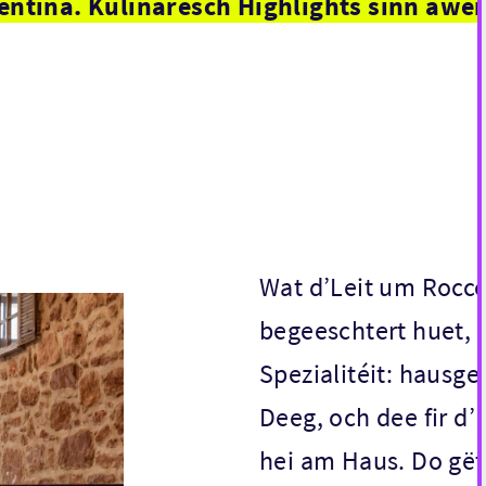
ntina. Kulinaresch Highlights sinn awer 
Wat d’Leit um Rocco
begeeschtert huet, 
Spezialitéit: hausg
Deeg, och dee fir d
hei am Haus. Do gët