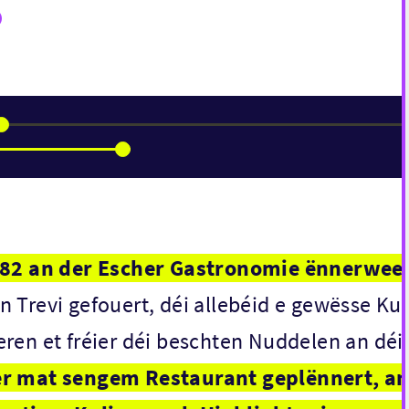
1982 an der Escher Gastronomie ënnerwee
 Trevi gefouert, déi allebéid e gewësse Ku
ren et fréier déi beschten Nuddelen an déi
er mat sengem Restaurant geplënnert, an