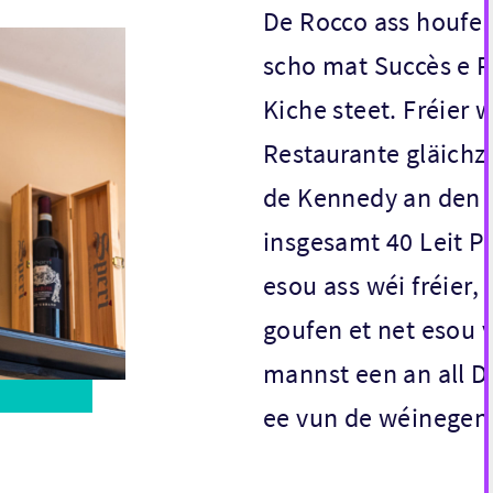
De Rocco ass houfere
scho mat Succès e R
Kiche steet. Fréier 
Restaurante gläichzä
de Kennedy an den Tr
insgesamt 40 Leit Pe
esou ass wéi fréier,
goufen et net esou v
mannst een an all D
ee vun de wéinegen