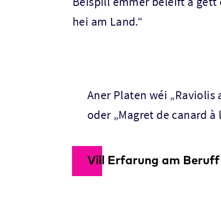
Beispill ëmmer beléift a gëtt
hei am Land.“
Aner Platen wéi „Raviolis 
oder „Magret de canard à 
Vill Erfarung am Beruff