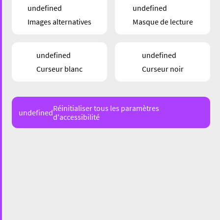
undefined
undefined
Images alternatives
Masque de lecture
undefined
undefined
Curseur blanc
Curseur noir
Réinitialiser tous les paramètres
undefined
d'accessibilité
77 Rue Victor Hugo, 4141 Esch-sur-Alzette