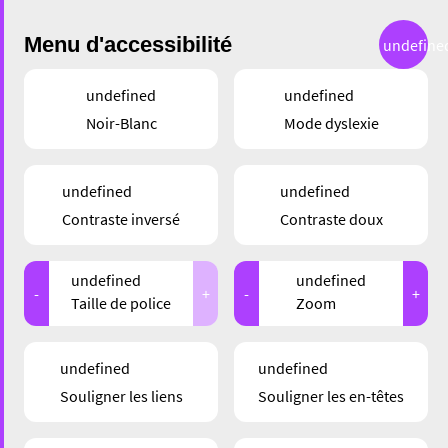
Menu d'accessibilité
undefine
undefined
undefined
Noir-Blanc
Mode dyslexie
GASTRONOMIE
undefined
undefined
RESTAURANT CUISINE
Contraste inversé
Contraste doux
DE PÉKIN – CULTURE
undefined
undefined
GASTRONOMIQUE À
-
+
-
+
Taille de police
Zoom
ESCH
undefined
undefined
Souligner les liens
Souligner les en-têtes