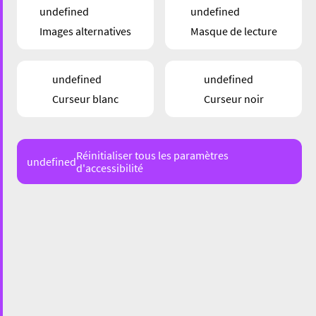
undefined
undefined
Images alternatives
Masque de lecture
undefined
undefined
Curseur blanc
Curseur noir
Réinitialiser tous les paramètres
undefined
d'accessibilité
6 Ennert den Heichiewen, 4362 Esch-Belval
Esch-sur-Alzette