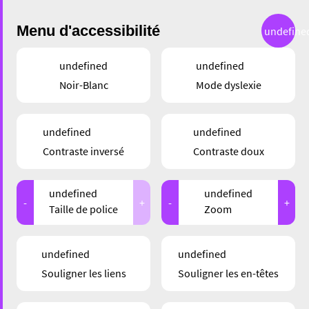
Menu d'accessibilité
undefine
undefined
undefined
Noir-Blanc
Mode dyslexie
GASTRONOMIE
undefined
undefined
DALMAT COFFEE
Contraste inversé
Contraste doux
HOUSE – LES DÉLICES
undefined
undefined
CAFÉINÉS DU
-
+
-
+
Taille de police
Zoom
CAMPUS
undefined
undefined
Souligner les liens
Souligner les en-têtes