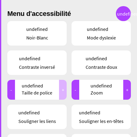
Menu d'accessibilité
undefine
undefined
undefined
Noir-Blanc
Mode dyslexie
ÉVÉNEMENTS
undefined
undefined
EISEN TIPP FIR DE
Contraste inversé
Contraste doux
WEEKEND:
undefined
undefined
MANTELSONNDEG ZU
-
+
-
+
Taille de police
Zoom
ESCH
undefined
undefined
Souligner les liens
Souligner les en-têtes