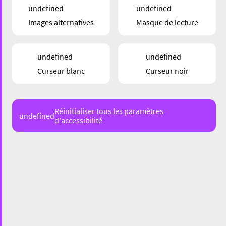
undefined
undefined
Images alternatives
Masque de lecture
undefined
undefined
Curseur blanc
Curseur noir
Réinitialiser tous les paramètres
undefined
d'accessibilité
rue de l'Alzette, 4010 Esch-sur-Alzette