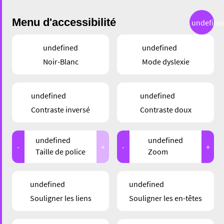
Menu d'accessibilité
undefine
undefined
undefined
Noir-Blanc
Mode dyslexie
SERVICE
undefined
undefined
ALIZE BEAUTY –
Contraste inversé
Contraste doux
L’EXCELLENCE
undefined
undefined
COSMÉTIQUE À ESCH
-
+
-
+
Taille de police
Zoom
undefined
undefined
Souligner les liens
Souligner les en-têtes