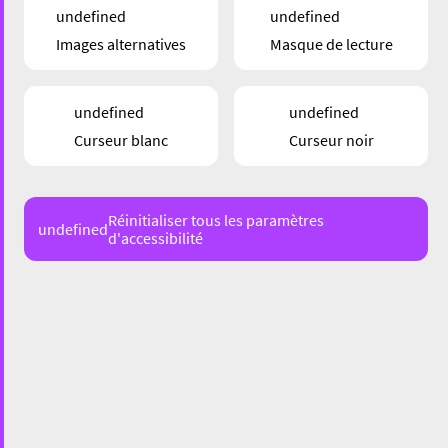
undefined
undefined
Images alternatives
Masque de lecture
undefined
undefined
Curseur blanc
Curseur noir
Réinitialiser tous les paramètres
undefined
29 rue de l’Alzette, Esch-sur-Alzette
d'accessibilité