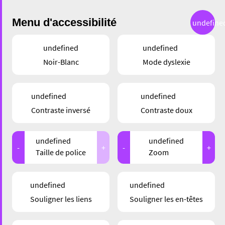
Menu d'accessibilité
undefine
undefined
undefined
Noir-Blanc
Mode dyslexie
GASTRONOMIE
undefined
undefined
YOLO SHISHA BAR –
Contraste inversé
Contraste doux
UNE JUNGLE URBAINE
undefined
undefined
-
+
-
+
Taille de police
Zoom
undefined
undefined
Souligner les liens
Souligner les en-têtes