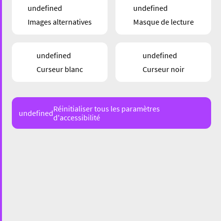
undefined
undefined
Images alternatives
Masque de lecture
undefined
undefined
Curseur blanc
Curseur noir
Réinitialiser tous les paramètres
undefined
d'accessibilité
« J’ai voulu créer un endroit où on se sent en
vacances toute l’année. »
C’est avec cette idée bien
claire qu’Ali Boutbier a ouvert YOLO Shisha Bar en
2021. Situé dans la rue du Brill à Esch, le bar s’est