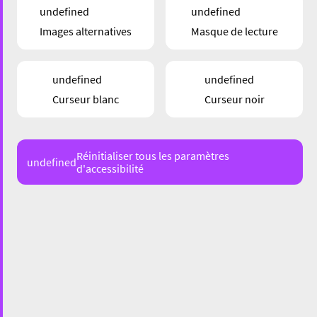
undefined
undefined
Images alternatives
Masque de lecture
undefined
undefined
Curseur blanc
Curseur noir
Réinitialiser tous les paramètres
undefined
d'accessibilité
48 Rue du Brill, 4041 Esch-sur-Alzette