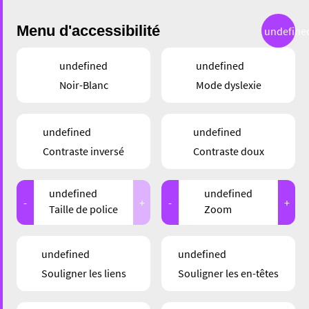
Menu d'accessibilité
undefine
undefined
undefined
Noir-Blanc
Mode dyslexie
GASTRONOMIE
undefined
undefined
CHEZ JASMIN –
Contraste inversé
Contraste doux
SAVEURS
undefined
undefined
AUTHENTIQUES DE
-
+
-
+
Taille de police
Zoom
CHINE
undefined
undefined
Souligner les liens
Souligner les en-têtes