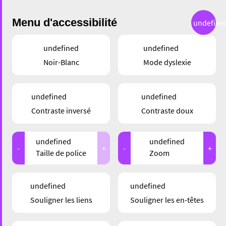
Menu d'accessibilité
undefine
undefined
undefined
Noir-Blanc
Mode dyslexie
GASTRONOMIE
undefined
undefined
KALIMERA – UN COIN
Contraste inversé
Contraste doux
DE GRÈCE SUR LE
undefined
undefined
BRILL
-
+
-
+
Taille de police
Zoom
undefined
undefined
Souligner les liens
Souligner les en-têtes