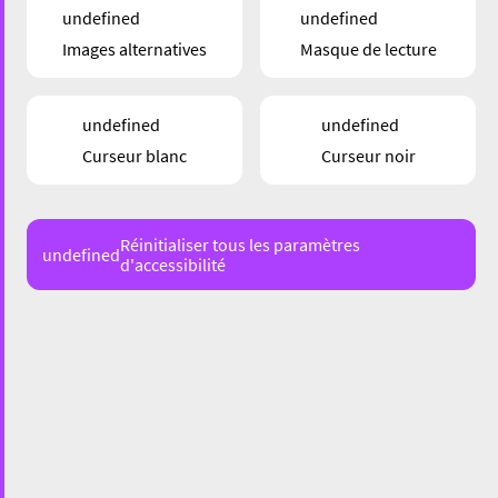
undefined
undefined
Images alternatives
Masque de lecture
undefined
undefined
Curseur blanc
Curseur noir
62 Rue du Brill, L-4042 Esch-sur-Alzette
Réinitialiser tous les paramètres
undefined
d'accessibilité
Avec sa large baie vitrée donnant sur la place Brill et le
Musée de la Résistance, Kalimera Coffee and Snack