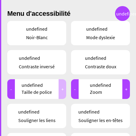
Menu d'accessibilité
undefine
undefined
undefined
Noir-Blanc
Mode dyslexie
SERVICE
undefined
undefined
AUTO‑ÉCOLE THEIS –
Contraste inversé
Contraste doux
TRANSMETTRE LA
undefined
undefined
ROUTE DEPUIS PLUS
-
+
-
+
Taille de police
Zoom
D’UN SIÈCLE
undefined
undefined
Souligner les liens
Souligner les en-têtes