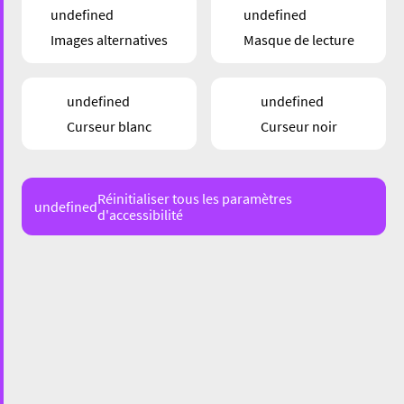
undefined
undefined
Images alternatives
Masque de lecture
undefined
undefined
Curseur blanc
Curseur noir
Réinitialiser tous les paramètres
undefined
d'accessibilité
61 Rue de l'Alzette, 4011 Esch-sur-Alzette
Eric Lai et son épouse Marie-Odile sont les
propriétaires du magasin Aktuel For Men
au cœur
d’Esch
. Dans un des merveilleux bâtiments
architecturaux de la rue de l’Alzette, ils accueillent