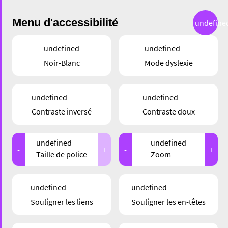
Menu d'accessibilité
undefine
undefined
undefined
Noir-Blanc
Mode dyslexie
SHOPPING
undefined
undefined
AKTUEL FOR MEN –
Contraste inversé
Contraste doux
UNE NOUVELLE
undefined
undefined
CARRIÈRE DANS LA
-
+
-
+
Taille de police
Zoom
MODE MASCULINE
undefined
undefined
Souligner les liens
Souligner les en-têtes