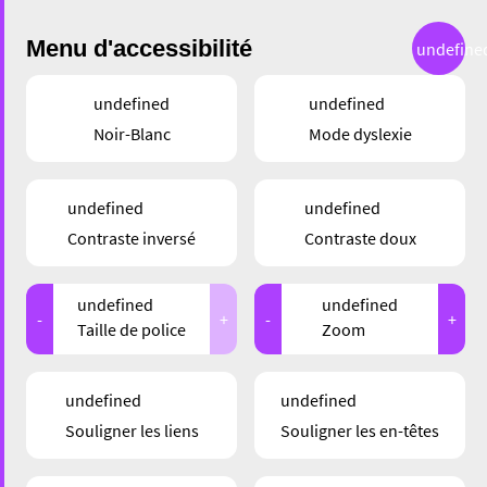
Menu d'accessibilité
undefine
undefined
undefined
RÉSULTATS
Noir-Blanc
Mode dyslexie
DE RECHERCHE
undefined
undefined
Contraste inversé
Contraste doux
Résultats de: "denescherblog"
undefined
undefined
-
+
-
+
Taille de police
Zoom
undefined
undefined
Souligner les liens
Souligner les en-têtes