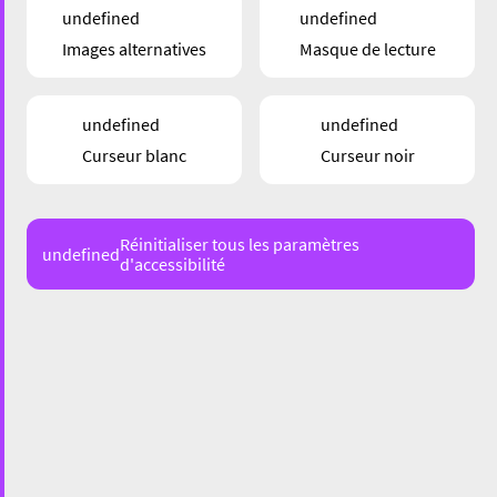
undefined
undefined
Images alternatives
Masque de lecture
ÉVÉNEMENTS
undefined
undefined
In Transfer – A New Condition
Curseur blanc
Curseur noir
09/09/22
Réinitialiser tous les paramètres
undefined
d'accessibilité